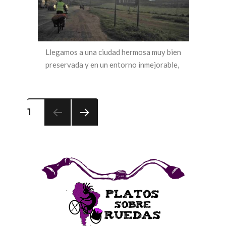
Llegamos a una ciudad hermosa muy bien
preservada y en un entorno inmejorable,
los Andes
Navegación
1
de
SIGUI
entradas
ENTE
S