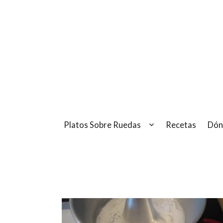
Platos Sobre Ruedas
Recetas
Dón