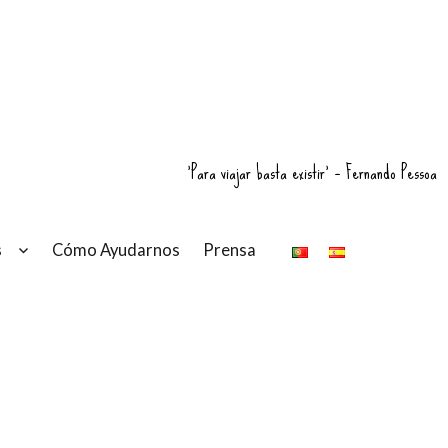
'Para viajar basta existir' – Fernando Pessoa
s
Cómo Ayudarnos
Prensa