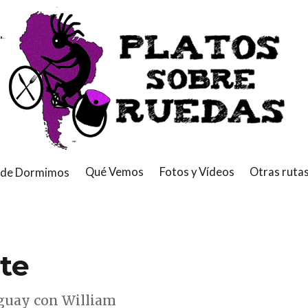
de Dormimos
Qué Vemos
Fotos y Vídeos
Otras ruta
te
aguay con William